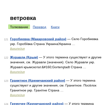
ветровка
Толкование
Перевод
Книги
Горобиевка (Макаровский район)
— Село Горобиевка
121
укр. Горобіївка Страна УкраинаУкраина …
Википедия
Журавли (Крым)
— У этого термина существуют и другие
122
значения, см. Журавли (значения). Село Журавли укр.
Журавлі крымскотат.&#160;Gortenştadt Страна …
Википедия
Гранитное (Криничанский район)
— У этого термина
123
существуют и другие значения, см. Гранитное. Посёлок
Гранитное укр. Гранітне Страна …
Википедия
Гремучее (Криничанский район)
— У этого термина
124